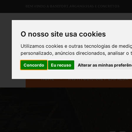
BEM VINDO A BASEFORT ARGAMASSAS E CONCRETOS
O nosso site usa cookies
Utilizamos cookies e outras tecnologias de medi
personalizado, anúncios direcionados, analisar o 
Concordo
Eu recuso
Alterar as minhas preferên
HOME
INSTITUCIONAL / EMPRESA