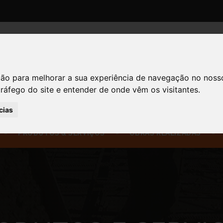
UNIDADE FAZENDA RIO GRANDE
R. José Custódio dos Santos, 2478 - Eucal
Fazenda Rio Grande - PR, 83821-100
ção para melhorar a sua experiência de navegação no noss
UNIDADE CIC - CURITIBA
tráfego do site e entender de onde vêm os visitantes.
R. Anselmo de Lima Filho, 100 - CIC, Cur
cias
PRODUTOS & SERVIÇOS
OBRAS REALIZADAS