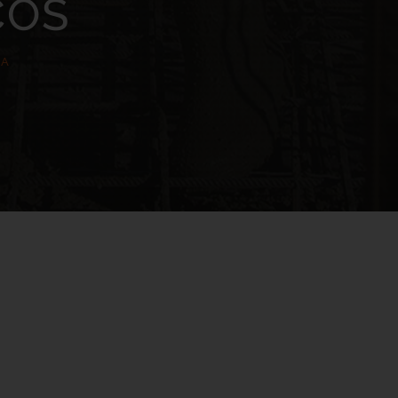
ÇOS
RA