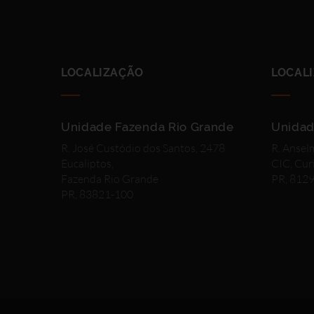
LOCALIZAÇÃO
LOCAL
Unidade Fazenda Rio Grande
Unidad
R. José Custódio dos Santos, 2478
R. Ansel
Eucaliptos,
CIC, Cur
Fazenda Rio Grande
PR, 812
PR, 83821-100