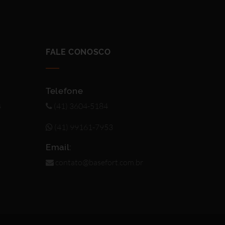
FALE CONOSCO
Telefone
(41) 3604-5184
s
(41) 99161-7953
Email:
contato@basefort.com.br